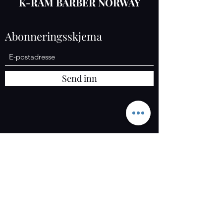
K-RAM BARBER NORWAY
Abonneringsskjema
Send inn
K-RAM AS
Org :
925 558 052
Osloveien 1367, 1827 Hobøl