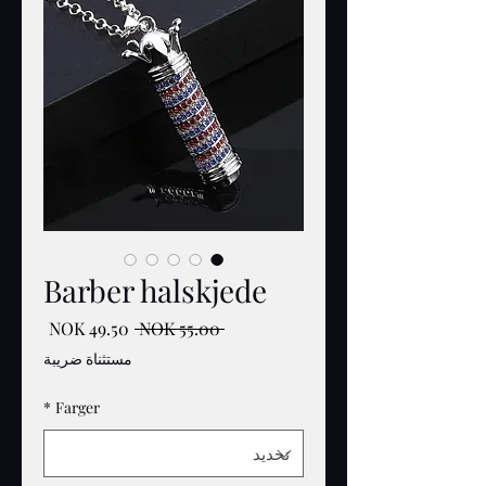
Barber halskjede
سعر
سعر
 ‏55.00 NOK 
عادي
البيع
مستثناة ضريبة
*
Farger