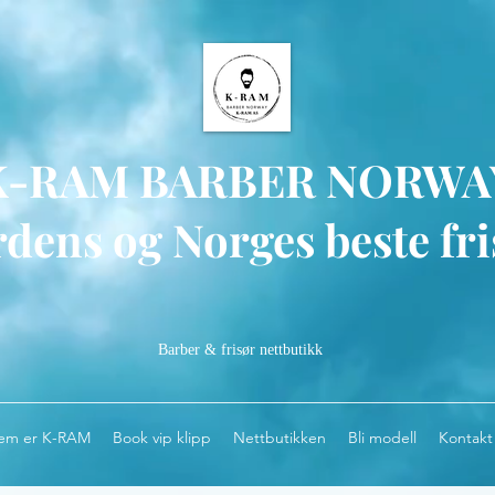
K-RAM BARBER NORWA
dens og Norges beste fri
Barber & frisør nettbutikk
em er K-RAM
Book vip klipp
Nettbutikken
Bli modell
Kontakt