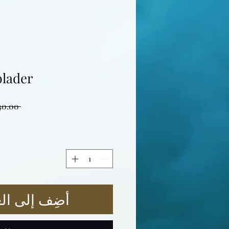
blader
 ‏40.00 NOK 
أضِف إلى الع