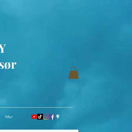
Y
sør
Mer