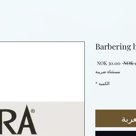
Barbering 
سعر
سعر
عادي
البيع
مستثناة ضريبة
الكمية
*
ربة