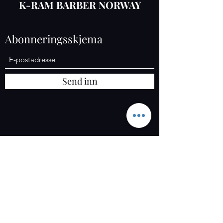
K-RAM BARBER NORWAY
Abonneringsskjema
Send inn
K-RAM AS
Org :
925 558 052
Osloveien 1367, 1827 Hobøl