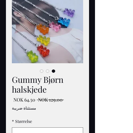
Gummy Bjørn
halskjede
سعر
سعر
 ‏129.00 NOK 
عادي
البيع
مستثناة ضريبة
*
Størrelse