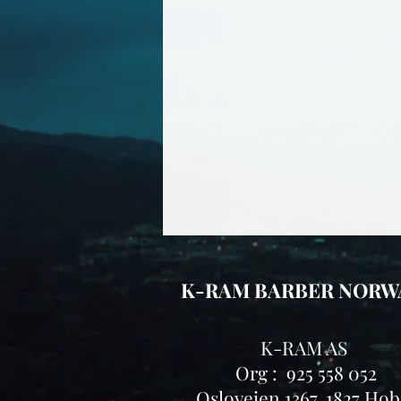
K-RAM BARBER NORW
K-RAM AS
Org : 925 558 052
Osloveien 1367, 1827 Hob