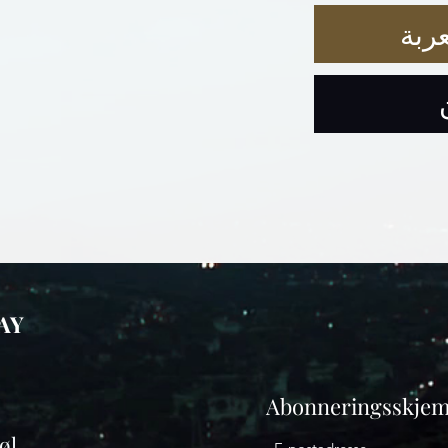
ربة
AY
Abonneringsskje
øl