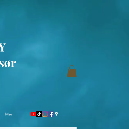
Y
sør
Mer