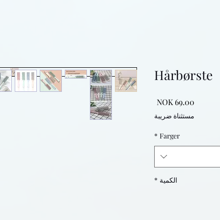
Hårbørste
السعر
مستثناة ضريبة
*
Farger
الكمية
*