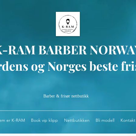
K-RAM BARBER NORWA
dens og Norges beste fri
Barber & frisør nettbutikk
em er K-RAM
Book vip klipp
Nettbutikken
Bli modell
Kontakt