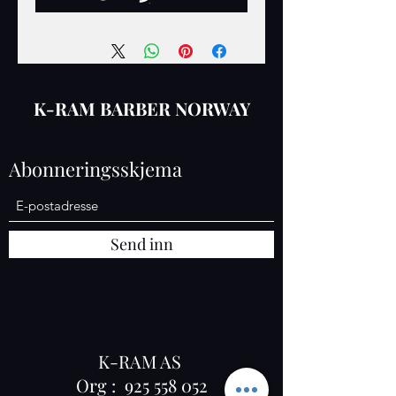
K-RAM BARBER NORWAY
Abonneringsskjema
Send inn
K-RAM AS
Org :
925 558 052