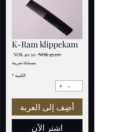
K-Ram klippekam
سعر
سعر
 ‏45.00 NOK 
عادي
البيع
مستثناة ضريبة
الكمية
*
أضِف إلى العربة
اشترِ الآن