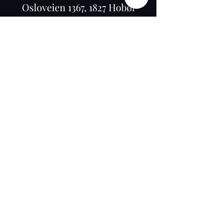
Osloveien 1367, 1827 Hobøl
©2020 by K-RAM BARBER NORWAY. Proudly
created with Wix.com